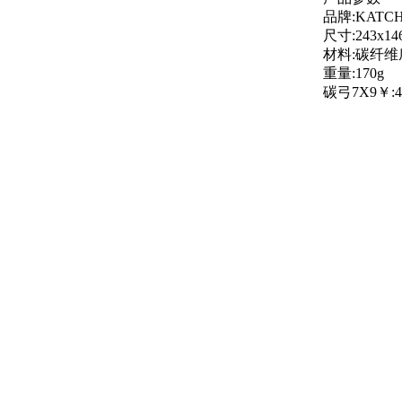
品牌:KATC
尺寸:243x14
材料:碳纤维
重量:170g
碳弓7X9￥:4