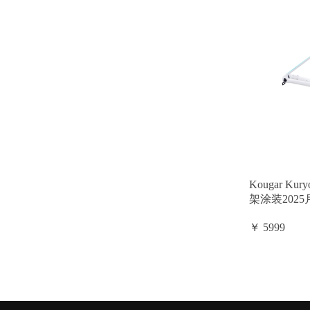
Kougar 
架涂装202
￥ 5999