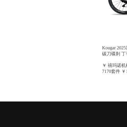
Kougar 
碳刀碟刹 丁
￥ 禧玛诺机械
7170套件 ￥1